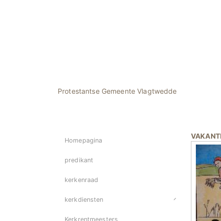
Protestantse Gemeente Vlagtwedde
VAKANT
Homepagina
predikant
kerkenraad
kerkdiensten
Kerkrentmeesters