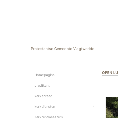
Protestantse Gemeente Vlagtwedde
OPEN L
Homepagina
predikant
kerkenraad
kerkdiensten
Kerkrentmeesters