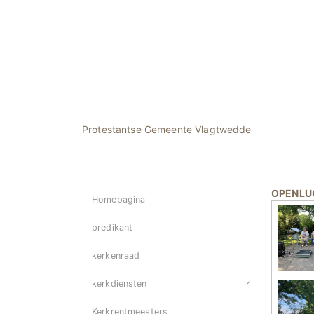
Protestantse Gemeente Vlagtwedde
OPENLU
Homepagina
predikant
kerkenraad
kerkdiensten
Kerkrentmeesters